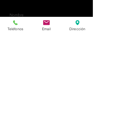
contacto@ampraingenieria.com
Teléfonos
Email
Dirección
Enviar