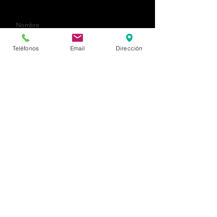
contacto@ampraingenieria.com
Teléfonos
Email
Dirección
Enviar