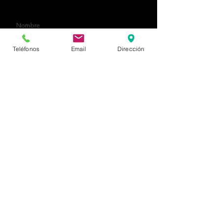
contacto@ampraingenieria.com
Teléfonos
Email
Dirección
Enviar