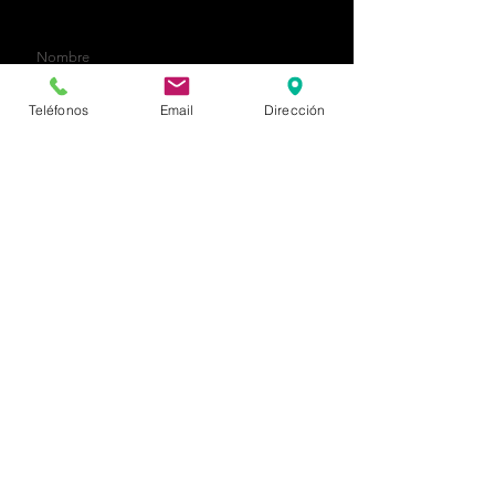
contacto@ampraingenieria.com
Teléfonos
Email
Dirección
Enviar