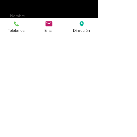
contacto@ampraingenieria.com
Teléfonos
Email
Dirección
Enviar