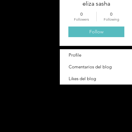
eliza sasha
0
0
Followers
Following
Follow
Profile
Comentarios del blog
Likes del blog
Contacto