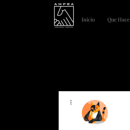
Inicio
Que Hac
More actions